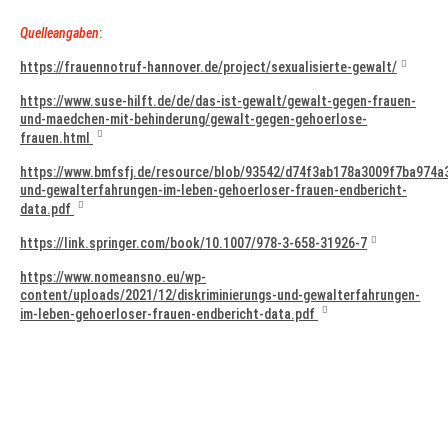
Quelleangaben
:
https://frauennotruf-hannover.de/project/sexualisierte-gewalt/
https://www.suse-hilft.de/de/das-ist-gewalt/gewalt-gegen-frauen-
und-maedchen-mit-behinderung/gewalt-gegen-gehoerlose-
frauen.html
https://www.bmfsfj.de/resource/blob/93542/d74f3ab178a3009f7ba974a3
und-gewalterfahrungen-im-leben-gehoerloser-frauen-endbericht-
data.pdf
https://link.springer.com/book/10.1007/978-3-658-31926-7
https://www.nomeansno.eu/wp-
content/uploads/2021/12/diskriminierungs-und-gewalterfahrungen-
im-leben-gehoerloser-frauen-endbericht-data.pdf