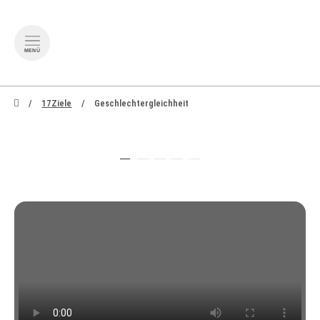
MENÜ
zum Inhalt springen
zum Footer springen
17Ziele
Geschlechter­gleichheit