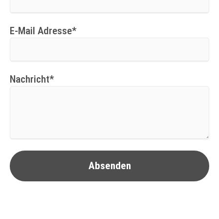
Pflichtfeld
E-Mail Adresse
*
Pflichtfeld
Nachricht
*
Absenden