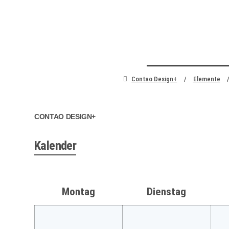
zum Inhalt springen
Contao Design+
Elemente
CONTAO DESIGN+
Kalender
Montag
Dienstag