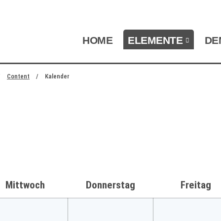
NAVIGATION ÜBERSPRINGEN
HOME
ELEMENTE
DE
zum Footer springen
Content
Kalender
Mittwoch
Donnerstag
Freitag