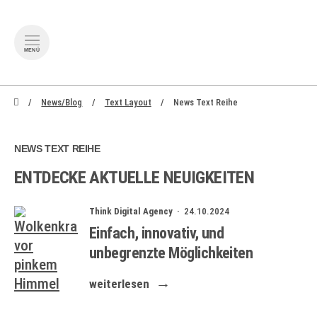
MENÜ
zum Inhalt springen
zum Footer spr
News/Blog
Text Layout
News Text Reihe
NEWS TEXT REIHE
ENTDECKE AKTUELLE NEUIGKEITEN
Think Digital Agency ·
24.10.2024
Einfach, innovativ, und
unbegrenzte Möglichkeiten
weiterlesen