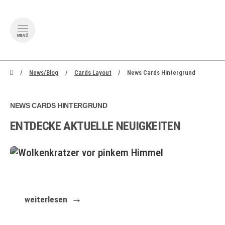
MENÜ
zum Inhalt springen
zum F
News/Blog
Cards Layout
News Cards Hintergrund
NEWS CARDS HINTERGRUND
ENTDECKE AKTUELLE NEUIGKEITEN
Einfach, innovativ, und unbegrenzte
Möglichkeiten
weiterlesen