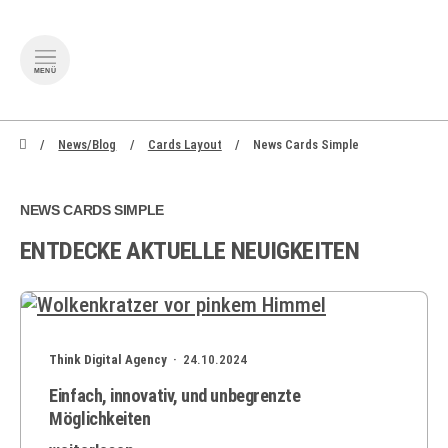
MENÜ
zum Inhalt springen
zum Footer
News/Blog
Cards Layout
News Cards Simple
NEWS CARDS SIMPLE
ENTDECKE AKTUELLE NEUIGKEITEN
Think Digital Agency ·
24.10.2024
Einfach, innovativ, und unbegrenzte
Möglichkeiten