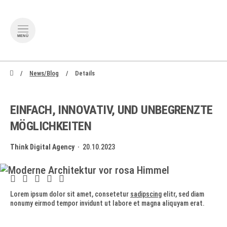
MENÜ
zum Inhalt springen
zum Footer springen
News/Blog
Details
EINFACH, INNOVATIV, UND UNBEGRENZTE
MÖGLICHKEITEN
Think Digital Agency ·
20.10.2023
Lorem ipsum dolor sit amet, consetetur
sadipscing
elitr, sed diam
nonumy eirmod tempor invidunt ut labore et magna aliquyam erat.